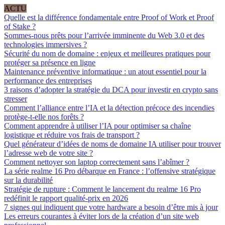
ACTU
Quelle est la différence fondamentale entre Proof of Work et Proof
of Stake ?
Sommes-nous prêts pour l’arrivée imminente du Web 3.0 et des
technologies immersives ?
Sécurité du nom de domaine : enjeux et meilleures pratiques pour
protéger sa présence en ligne
Maintenance préventive informatique : un atout essentiel pour la
performance des entreprises
3 raisons d’adopter la stratégie du DCA pour investir en crypto sans
stresser
Comment l’alliance entre l’IA et la détection précoce des incendies
protège-t-elle nos forêts ?
Comment apprendre à utiliser l’IA pour optimiser sa chaîne
logistique et réduire vos frais de transport ?
Quel générateur d’idées de noms de domaine IA utiliser pour trouver
l’adresse web de votre site ?
Comment nettoyer son laptop correctement sans l’abîmer ?
La série realme 16 Pro débarque en France : l’offensive stratégique
sur la durabilité
Stratégie de rupture : Comment le lancement du realme 16 Pro
redéfinit le rapport qualité-prix en 2026
7 signes qui indiquent que votre hardware a besoin d’être mis à jour
Les erreurs courantes à éviter lors de la création d’un site web