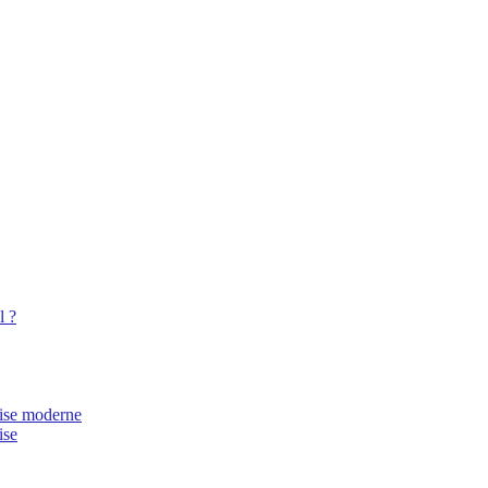
l ?
rise moderne
ise