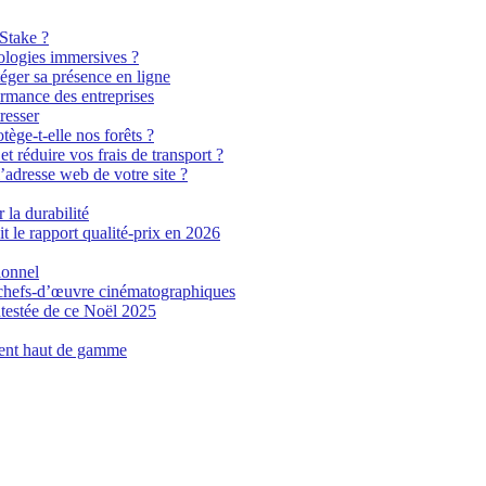
 Stake ?
ologies immersives ?
éger sa présence en ligne
ormance des entreprises
resser
tège-t-elle nos forêts ?
t réduire vos frais de transport ?
’adresse web de votre site ?
 la durabilité
t le rapport qualité-prix en 2026
ionnel
n chefs-d’œuvre cinématographiques
testée de ce Noël 2025
ment haut de gamme