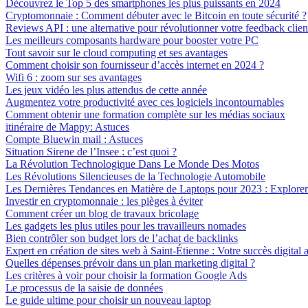
Découvrez le Top 5 des smartphones les plus puissants en 2024
Cryptomonnaie : Comment débuter avec le Bitcoin en toute sécurité ?
Reviews API : une alternative pour révolutionner votre feedback clien
Les meilleurs composants hardware pour booster votre PC
Tout savoir sur le cloud computing et ses avantages
Comment choisir son fournisseur d’accès internet en 2024 ?
Wifi 6 : zoom sur ses avantages
Les jeux vidéo les plus attendus de cette année
Augmentez votre productivité avec ces logiciels incontournables
Comment obtenir une formation complète sur les médias sociaux
itinéraire de Mappy: Astuces
Compte Bluewin mail : Astuces
Situation Sirene de l’Insee : c’est quoi ?
La Révolution Technologique Dans Le Monde Des Motos
Les Révolutions Silencieuses de la Technologie Automobile
Les Dernières Tendances en Matière de Laptops pour 2023 : Explorer 
Investir en cryptomonnaie : les pièges à éviter
Comment créer un blog de travaux bricolage
Les gadgets les plus utiles pour les travailleurs nomades
Bien contrôler son budget lors de l’achat de backlinks
Expert en création de sites web à Saint-Étienne : Votre succès digital a
Quelles dépenses prévoir dans un plan marketing digital ?
Les critères à voir pour choisir la formation Google Ads
Le processus de la saisie de données
Le guide ultime pour choisir un nouveau laptop