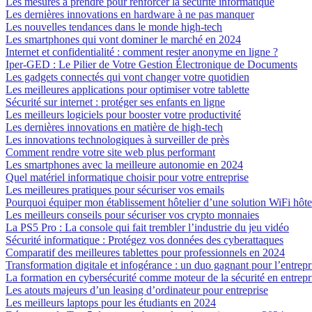
Les mesures à prendre pour renforcer la sécurité informatique
Les dernières innovations en hardware à ne pas manquer
Les nouvelles tendances dans le monde high-tech
Les smartphones qui vont dominer le marché en 2024
Internet et confidentialité : comment rester anonyme en ligne ?
Iper-GED : Le Pilier de Votre Gestion Électronique de Documents
Les gadgets connectés qui vont changer votre quotidien
Les meilleures applications pour optimiser votre tablette
Sécurité sur internet : protéger ses enfants en ligne
Les meilleurs logiciels pour booster votre productivité
Les dernières innovations en matière de high-tech
Les innovations technologiques à surveiller de près
Comment rendre votre site web plus performant
Les smartphones avec la meilleure autonomie en 2024
Quel matériel informatique choisir pour votre entreprise
Les meilleures pratiques pour sécuriser vos emails
Pourquoi équiper mon établissement hôtelier d’une solution WiFi hôte
Les meilleurs conseils pour sécuriser vos crypto monnaies
La PS5 Pro : La console qui fait trembler l’industrie du jeu vidéo
Sécurité informatique : Protégez vos données des cyberattaques
Comparatif des meilleures tablettes pour professionnels en 2024
Transformation digitale et infogérance : un duo gagnant pour l’entrep
La formation en cybersécurité comme moteur de la sécurité en entrepr
Les atouts majeurs d’un leasing d’ordinateur pour entreprise
Les meilleurs laptops pour les étudiants en 2024