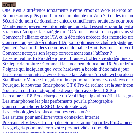
ACTU
Quelle est la différence fondamentale entre Proof of Work et Proof of
Sommes-nous prêts pour l’arrivée imminente du Web 3.0 et des techn
Sécurité du nom de domaine : enjeux et meilleures pratiques pour prot
Maintenance préventive informatique : un atout essentiel pour la perf
3 raisons d’adopter la stratégie du DCA pour investir en crypto sans st
Comment l’alliance entre l’IA et la détection précoce des incendies pro
Comment apprendre à utiliser l’IA pour optimiser sa chaîne logistique e
Quel générateur d’idées de noms de domaine IA utiliser pour trouver l
Comment nettoyer son laptop correctement sans l’abîmer ?
La série realme 16 Pro débarque en France : l’offensive stratégique sur
Stratégie de rupture : Comment le lancement du realme 16 Pro redéfini
7 signes qui indiquent que votre hardware a besoin d’être mis à jour
Les erreurs courantes à éviter lors de la création d’un site web profess
Stabilisateur Maroc : Le guide ultime pour transformer vos vidéos e
Pourquoi le nouveau Smartphone GT 8 Pro de realme est la star incon
Noël realme : La photographie d’exception avec le GT 8 Pro
Le realme GT 8 Pro débarque : un Vrai Flagship qui redéfinit le seg
Les smartphones les plus performants pour la photographie
Comment améliorer le SEO de votre site web
Les technologies les plus attendues cette année
Les astuces pour améliorer votre connexion internet
Précision et Vitesse : Le Top des Souris Gaming pour les Pro-Gamers
Les gadgets pour améliorer votre productivité au quotidien