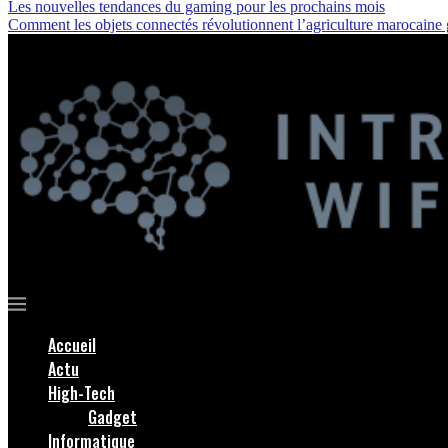
Les nouvelles tendances du gaming pour les prochains mois
Comment les objets connectés révolutionnent l’agriculture marocaine
Accueil
Actu
High-Tech
Gadget
Informatique