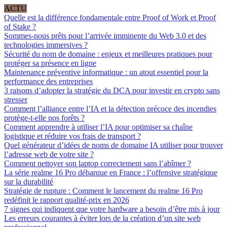
ACTU
Quelle est la différence fondamentale entre Proof of Work et Proof
of Stake ?
Sommes-nous prêts pour l’arrivée imminente du Web 3.0 et des
technologies immersives ?
Sécurité du nom de domaine : enjeux et meilleures pratiques pour
protéger sa présence en ligne
Maintenance préventive informatique : un atout essentiel pour la
performance des entreprises
3 raisons d’adopter la stratégie du DCA pour investir en crypto sans
stresser
Comment l’alliance entre l’IA et la détection précoce des incendies
protège-t-elle nos forêts ?
Comment apprendre à utiliser l’IA pour optimiser sa chaîne
logistique et réduire vos frais de transport ?
Quel générateur d’idées de noms de domaine IA utiliser pour trouver
l’adresse web de votre site ?
Comment nettoyer son laptop correctement sans l’abîmer ?
La série realme 16 Pro débarque en France : l’offensive stratégique
sur la durabilité
Stratégie de rupture : Comment le lancement du realme 16 Pro
redéfinit le rapport qualité-prix en 2026
7 signes qui indiquent que votre hardware a besoin d’être mis à jour
Les erreurs courantes à éviter lors de la création d’un site web