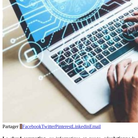
Partager
0
Facebook
Twitter
Pinterest
Linkedin
Email