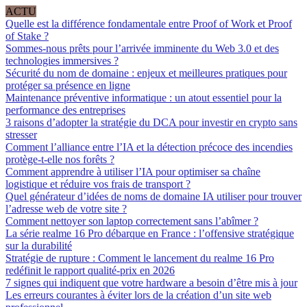
ACTU
Quelle est la différence fondamentale entre Proof of Work et Proof
of Stake ?
Sommes-nous prêts pour l’arrivée imminente du Web 3.0 et des
technologies immersives ?
Sécurité du nom de domaine : enjeux et meilleures pratiques pour
protéger sa présence en ligne
Maintenance préventive informatique : un atout essentiel pour la
performance des entreprises
3 raisons d’adopter la stratégie du DCA pour investir en crypto sans
stresser
Comment l’alliance entre l’IA et la détection précoce des incendies
protège-t-elle nos forêts ?
Comment apprendre à utiliser l’IA pour optimiser sa chaîne
logistique et réduire vos frais de transport ?
Quel générateur d’idées de noms de domaine IA utiliser pour trouver
l’adresse web de votre site ?
Comment nettoyer son laptop correctement sans l’abîmer ?
La série realme 16 Pro débarque en France : l’offensive stratégique
sur la durabilité
Stratégie de rupture : Comment le lancement du realme 16 Pro
redéfinit le rapport qualité-prix en 2026
7 signes qui indiquent que votre hardware a besoin d’être mis à jour
Les erreurs courantes à éviter lors de la création d’un site web