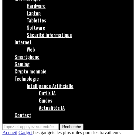
Hardware
Laptop
Tablettes
Software
Sécurité informatique
Internet
Web
Smartphone
Gaming
Crypto monnaie
Technologie
Intelligence Artificielle
Outils IA
Guides
Actualités IA
Contact
Recherche
Accueil
Gadget
Les gadgets les plus utiles pour les travailleurs