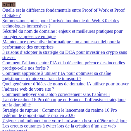
ACTU
Quelle est la différence fondamentale entre Proof of Work et Proof
of Stake ?
Sommes-nous prêts pour l’arrivée imminente du Web 3.0 et des
technologies immersives ?
Sécurité du nom de domaine : enjeux et meilleures pratiques pour
protéger sa présence en ligne
Maintenance préventive informatique : un atout essentiel pour la
performance des entreprises
3 raisons d’adopter la stratégie du DCA pour investir en crypto sans
stresser
Comment l’alliance entre l’IA et la détection précoce des incendies
protège-t-elle nos forêts ?
Comment apprendre à utiliser l’IA pour optimiser sa chaîne
logistique et réduire vos frais de transport ?
Quel générateur d’idées de noms de domaine IA utiliser pour trouver
l’adresse web de votre site ?
Comment nettoyer son laptop correctement sans l’abîmer ?
La série realme 16 Pro débarque en France : l’offensive stratégique
sur la durabilité
Stratégie de rupture : Comment le lancement du realme 16 Pro
redéfinit le rapport qualité-prix en 2026
7 signes qui indiquent que votre hardware a besoin d’être mis à jour
Les erreurs courantes à éviter lors de la création d’un site web