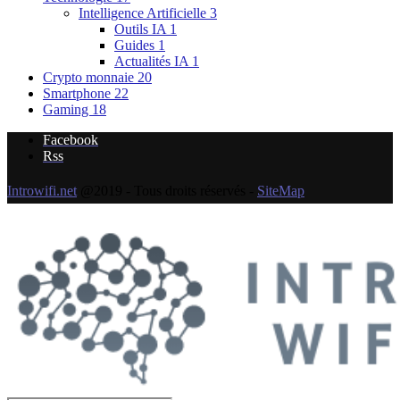
Intelligence Artificielle
3
Outils IA
1
Guides
1
Actualités IA
1
Crypto monnaie
20
Smartphone
22
Gaming
18
Facebook
Rss
Introwifi.net
@2019 - Tous droits réservés -
SiteMap