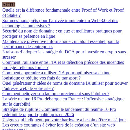
ACTU
Quelle est la différence fondamentale entre Proof of Work et Proof
of Stake ?
Sommes-nous prêts pour l’arrivée imminente du Web 3.0 et des
technologies immersives ?
Sécurité du nom de domaine : enjeux et meilleures pratiques pour
protéger sa présence en ligne
Maintenance préventive informatique : un atout essentiel pour la
performance des entreprises
3 raisons d’adopter la stratégie du DCA pour investir en crypto sans
stresser
Comment l’alliance entre l’IA et la détection précoce des incendies
protège-t-elle nos forêts ?
Comment apprendre à utiliser l’IA pour optimiser sa chaîne
logistique et réduire vos frais de transport ?
Quel générateur d’idées de noms de domaine IA utiliser pour trouver
l’adresse web de votre site ?
Comment nettoyer son laptop correctement sans l’abîmer ?
La série realme 16 Pro débarque en France : l’offensive stratégique
sur la durabilité
Stratégie de rupture : Comment le lancement du realme 16 Pro
redéfinit le rapport qualité-prix en 2026
7 signes qui indiquent que votre hardware a besoin d’être mis à jour
Les erreurs courantes à éviter lors de la création d’un site web