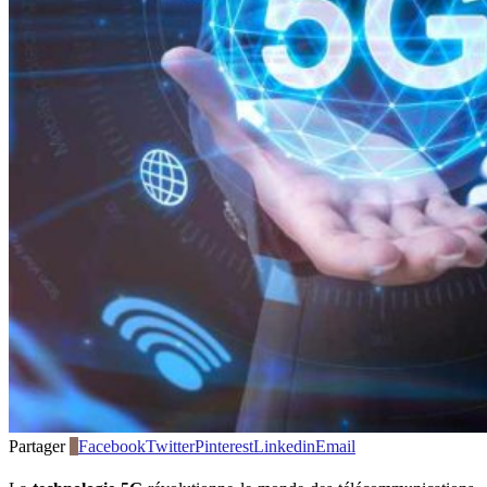
Partager
0
Facebook
Twitter
Pinterest
Linkedin
Email