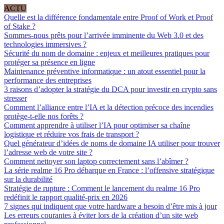
ACTU
Quelle est la différence fondamentale entre Proof of Work et Proof
of Stake ?
Sommes-nous prêts pour l’arrivée imminente du Web 3.0 et des
technologies immersives ?
Sécurité du nom de domaine : enjeux et meilleures pratiques pour
protéger sa présence en ligne
Maintenance préventive informatique : un atout essentiel pour la
performance des entreprises
3 raisons d’adopter la stratégie du DCA pour investir en crypto sans
stresser
Comment l’alliance entre l’IA et la détection précoce des incendies
protège-t-elle nos forêts ?
Comment apprendre à utiliser l’IA pour optimiser sa chaîne
logistique et réduire vos frais de transport ?
Quel générateur d’idées de noms de domaine IA utiliser pour trouver
l’adresse web de votre site ?
Comment nettoyer son laptop correctement sans l’abîmer ?
La série realme 16 Pro débarque en France : l’offensive stratégique
sur la durabilité
Stratégie de rupture : Comment le lancement du realme 16 Pro
redéfinit le rapport qualité-prix en 2026
7 signes qui indiquent que votre hardware a besoin d’être mis à jour
Les erreurs courantes à éviter lors de la création d’un site web