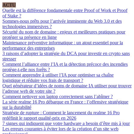
ACTU
Quelle est la différence fondamentale entre Proof of Work et Proof
of Stake ?
Sommes-nous prêts pour l’arrivée imminente du Web 3.0 et des
technologies immersives ?
Sécurité du nom de domaine : enjeux et meilleures pratiques pour
protéger sa présence en ligne
Maintenance préventive informatique : un atout essentiel pour la
performance des entreprises
3 raisons d’adopter la stratégie du DCA pour investir en crypto sans
stresser
Comment l’alliance entre l’IA et la détection précoce des incendies
protège-t-elle nos forêts ?
Comment apprendre à utiliser l’IA pour optimiser sa chaîne
logistique et réduire vos frais de transport ?
Quel générateur d’idées de noms de domaine IA utiliser pour trouver
l’adresse web de votre site ?
Comment nettoyer son laptop correctement sans l’abîmer ?
La série realme 16 Pro débarque en France : l’offensive stratégique
sur la durabilité
Stratégie de rupture : Comment le lancement du realme 16 Pro
redéfinit le rapport qualité-prix en 2026
7 signes qui indiquent que votre hardware a besoin d’être mis à jour
Les erreurs courantes à éviter lors de la création d’un site web