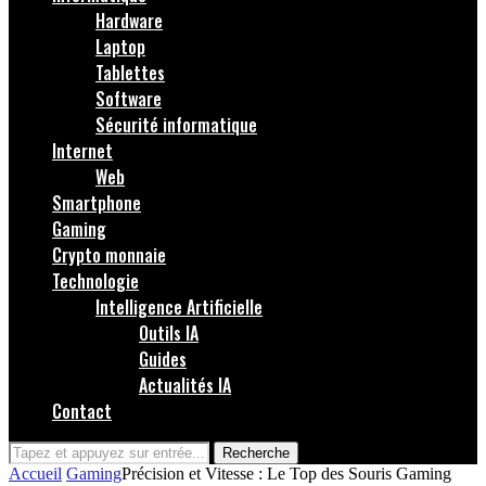
Hardware
Laptop
Tablettes
Software
Sécurité informatique
Internet
Web
Smartphone
Gaming
Crypto monnaie
Technologie
Intelligence Artificielle
Outils IA
Guides
Actualités IA
Contact
Recherche
Accueil
Gaming
Précision et Vitesse : Le Top des Souris Gaming