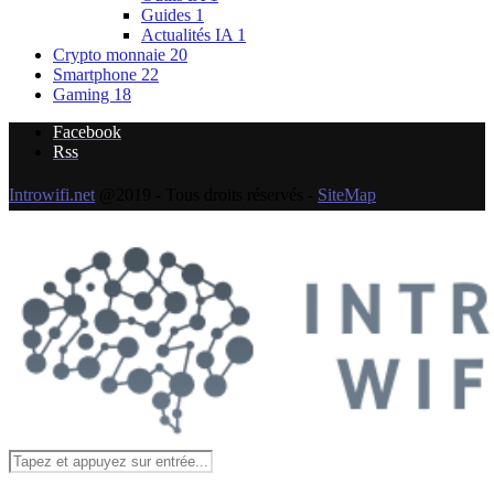
Guides
1
Actualités IA
1
Crypto monnaie
20
Smartphone
22
Gaming
18
Facebook
Rss
Introwifi.net
@2019 - Tous droits réservés -
SiteMap