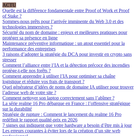
ACTU
Quelle est la différence fondamentale entre Proof of Work et Proof
of Stake ?
Sommes-nous prêts pour l’arrivée imminente du Web 3.0 et des
technologies immersives ?
Sécurité du nom de domaine : enjeux et meilleures pratiques pour
protéger sa présence en ligne
Maintenance préventive informatique : un atout essentiel pour la
performance des entreprises
3 raisons d’adopter la stratégie du DCA pour investir en crypto sans
stresser
Comment l’alliance entre l’IA et la détection précoce des incendies
protège-t-elle nos forêts ?
Comment apprendre à utiliser l’IA pour optimiser sa chaîne
logistique et réduire vos frais de transport ?
Quel générateur d’idées de noms de domaine IA utiliser pour trouver
l’adresse web de votre site ?
Comment nettoyer son laptop correctement sans l’abîmer ?
La série realme 16 Pro débarque en France : l’offensive stratégique
sur la durabilité
Stratégie de rupture : Comment le lancement du realme 16 Pro
redéfinit le rapport qualité-prix en 2026
7 signes qui indiquent que votre hardware a besoin d’être mis à jour
Les erreurs courantes à éviter lors de la création d’un site web