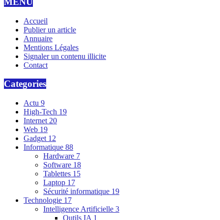
MENU
Accueil
Publier un article
Annuaire
Mentions Légales
Signaler un contenu illicite
Contact
Categories
Actu
9
High-Tech
19
Internet
20
Web
19
Gadget
12
Informatique
88
Hardware
7
Software
18
Tablettes
15
Laptop
17
Sécurité informatique
19
Technologie
17
Intelligence Artificielle
3
Outils IA
1