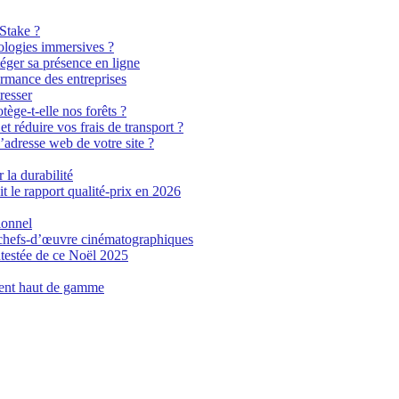
 Stake ?
ologies immersives ?
éger sa présence en ligne
ormance des entreprises
resser
tège-t-elle nos forêts ?
t réduire vos frais de transport ?
’adresse web de votre site ?
 la durabilité
t le rapport qualité-prix en 2026
ionnel
n chefs-d’œuvre cinématographiques
testée de ce Noël 2025
ment haut de gamme