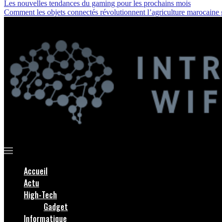
Les nouvelles tendances du gaming pour les prochains mois
Comment les objets connectés révolutionnent l’agriculture marocaine
Accueil
Actu
High-Tech
Gadget
Informatique