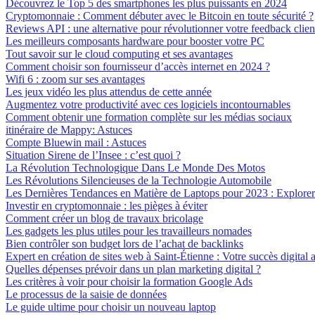
Découvrez le Top 5 des smartphones les plus puissants en 2024
Cryptomonnaie : Comment débuter avec le Bitcoin en toute sécurité ?
Reviews API : une alternative pour révolutionner votre feedback clien
Les meilleurs composants hardware pour booster votre PC
Tout savoir sur le cloud computing et ses avantages
Comment choisir son fournisseur d’accès internet en 2024 ?
Wifi 6 : zoom sur ses avantages
Les jeux vidéo les plus attendus de cette année
Augmentez votre productivité avec ces logiciels incontournables
Comment obtenir une formation complète sur les médias sociaux
itinéraire de Mappy: Astuces
Compte Bluewin mail : Astuces
Situation Sirene de l’Insee : c’est quoi ?
La Révolution Technologique Dans Le Monde Des Motos
Les Révolutions Silencieuses de la Technologie Automobile
Les Dernières Tendances en Matière de Laptops pour 2023 : Explorer 
Investir en cryptomonnaie : les pièges à éviter
Comment créer un blog de travaux bricolage
Les gadgets les plus utiles pour les travailleurs nomades
Bien contrôler son budget lors de l’achat de backlinks
Expert en création de sites web à Saint-Étienne : Votre succès digital a
Quelles dépenses prévoir dans un plan marketing digital ?
Les critères à voir pour choisir la formation Google Ads
Le processus de la saisie de données
Le guide ultime pour choisir un nouveau laptop