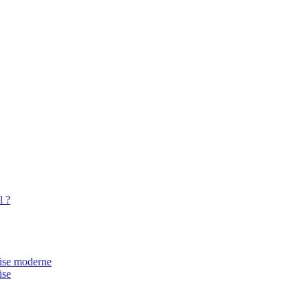
l ?
rise moderne
ise