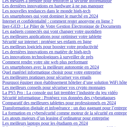
Les mesures à prendre pour renforcer la sécurité informatique
Les dernières innovations en hardware à ne pas manquer
Les nouvelles tendances dans le monde high-tech
Les smartphones qui vont dominer le marché en 2024
Internet et confidentialité : comment rester anonyme en ligne ?
Iper-GED : Le Pilier de Votre Gestion Électronique de Documents
Les gadgets connectés qui vont changer votre quotidien
Les meilleures applications pour optimiser votre tablette
Sécurité sur internet : protéger ses enfants en ligne
Les meilleurs logiciels pour booster votre productivité
Les dernières innovations en matière de high-tech
Les innovations technologiques à surveiller de près
Comment rendre votre site web plus performant
Les smartphones avec la meilleure autonomie en 2024
Quel matériel informatique choisir pour votre entreprise
Les meilleures pratiques pour sécuriser vos emails
Pourquoi équiper mon établissement hôtelier d’une solution WiFi hôte
Les meilleurs conseils pour sécuriser vos crypto monnaies
La PS5 Pro : La console qui fait trembler l’industrie du jeu vidéo
Sécurité informatique : Protégez vos données des cyberattaques
Comparatif des meilleures tablettes pour professionnels en 2024
Transformation digitale et infogérance : un duo gagnant pour l’entrep
La formation en cybersécurité comme moteur de la sécurité en entrepr
Les atouts majeurs d’un leasing d’ordinateur pour entreprise
Les meilleurs laptops pour les étudiants en 2024