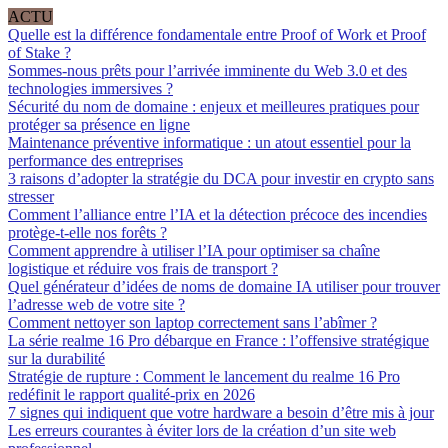
ACTU
Quelle est la différence fondamentale entre Proof of Work et Proof
of Stake ?
Sommes-nous prêts pour l’arrivée imminente du Web 3.0 et des
technologies immersives ?
Sécurité du nom de domaine : enjeux et meilleures pratiques pour
protéger sa présence en ligne
Maintenance préventive informatique : un atout essentiel pour la
performance des entreprises
3 raisons d’adopter la stratégie du DCA pour investir en crypto sans
stresser
Comment l’alliance entre l’IA et la détection précoce des incendies
protège-t-elle nos forêts ?
Comment apprendre à utiliser l’IA pour optimiser sa chaîne
logistique et réduire vos frais de transport ?
Quel générateur d’idées de noms de domaine IA utiliser pour trouver
l’adresse web de votre site ?
Comment nettoyer son laptop correctement sans l’abîmer ?
La série realme 16 Pro débarque en France : l’offensive stratégique
sur la durabilité
Stratégie de rupture : Comment le lancement du realme 16 Pro
redéfinit le rapport qualité-prix en 2026
7 signes qui indiquent que votre hardware a besoin d’être mis à jour
Les erreurs courantes à éviter lors de la création d’un site web