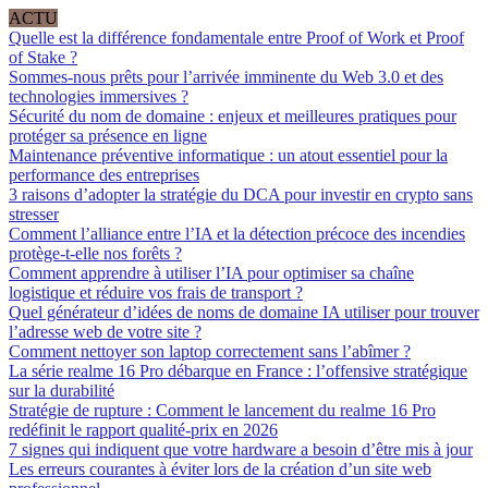
ACTU
Quelle est la différence fondamentale entre Proof of Work et Proof
of Stake ?
Sommes-nous prêts pour l’arrivée imminente du Web 3.0 et des
technologies immersives ?
Sécurité du nom de domaine : enjeux et meilleures pratiques pour
protéger sa présence en ligne
Maintenance préventive informatique : un atout essentiel pour la
performance des entreprises
3 raisons d’adopter la stratégie du DCA pour investir en crypto sans
stresser
Comment l’alliance entre l’IA et la détection précoce des incendies
protège-t-elle nos forêts ?
Comment apprendre à utiliser l’IA pour optimiser sa chaîne
logistique et réduire vos frais de transport ?
Quel générateur d’idées de noms de domaine IA utiliser pour trouver
l’adresse web de votre site ?
Comment nettoyer son laptop correctement sans l’abîmer ?
La série realme 16 Pro débarque en France : l’offensive stratégique
sur la durabilité
Stratégie de rupture : Comment le lancement du realme 16 Pro
redéfinit le rapport qualité-prix en 2026
7 signes qui indiquent que votre hardware a besoin d’être mis à jour
Les erreurs courantes à éviter lors de la création d’un site web