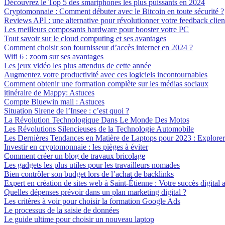
Découvrez le Top 5 des smartphones les plus puissants en 2024
Cryptomonnaie : Comment débuter avec le Bitcoin en toute sécurité ?
Reviews API : une alternative pour révolutionner votre feedback clien
Les meilleurs composants hardware pour booster votre PC
Tout savoir sur le cloud computing et ses avantages
Comment choisir son fournisseur d’accès internet en 2024 ?
Wifi 6 : zoom sur ses avantages
Les jeux vidéo les plus attendus de cette année
Augmentez votre productivité avec ces logiciels incontournables
Comment obtenir une formation complète sur les médias sociaux
itinéraire de Mappy: Astuces
Compte Bluewin mail : Astuces
Situation Sirene de l’Insee : c’est quoi ?
La Révolution Technologique Dans Le Monde Des Motos
Les Révolutions Silencieuses de la Technologie Automobile
Les Dernières Tendances en Matière de Laptops pour 2023 : Explorer 
Investir en cryptomonnaie : les pièges à éviter
Comment créer un blog de travaux bricolage
Les gadgets les plus utiles pour les travailleurs nomades
Bien contrôler son budget lors de l’achat de backlinks
Expert en création de sites web à Saint-Étienne : Votre succès digital a
Quelles dépenses prévoir dans un plan marketing digital ?
Les critères à voir pour choisir la formation Google Ads
Le processus de la saisie de données
Le guide ultime pour choisir un nouveau laptop