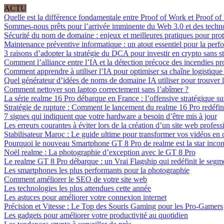
ACTU
Quelle est la différence fondamentale entre Proof of Work et Proof of
Sommes-nous prêts pour l’arrivée imminente du Web 3.0 et des techn
Sécurité du nom de domaine : enjeux et meilleures pratiques pour prot
Maintenance préventive informatique : un atout essentiel pour la perf
3 raisons d’adopter la stratégie du DCA pour investir en crypto sans st
Comment l’alliance entre l’IA et la détection précoce des incendies pro
Comment apprendre à utiliser l’IA pour optimiser sa chaîne logistique e
Quel générateur d’idées de noms de domaine IA utiliser pour trouver l
Comment nettoyer son laptop correctement sans l’abîmer ?
La série realme 16 Pro débarque en France : l’offensive stratégique sur
Stratégie de rupture : Comment le lancement du realme 16 Pro redéfini
7 signes qui indiquent que votre hardware a besoin d’être mis à jour
Les erreurs courantes à éviter lors de la création d’un site web profess
Stabilisateur Maroc : Le guide ultime pour transformer vos vidéos e
Pourquoi le nouveau Smartphone GT 8 Pro de realme est la star incon
Noël realme : La photographie d’exception avec le GT 8 Pro
Le realme GT 8 Pro débarque : un Vrai Flagship qui redéfinit le seg
Les smartphones les plus performants pour la photographie
Comment améliorer le SEO de votre site web
Les technologies les plus attendues cette année
Les astuces pour améliorer votre connexion internet
Précision et Vitesse : Le Top des Souris Gaming pour les Pro-Gamers
Les gadgets pour améliorer votre productivité au quotidien