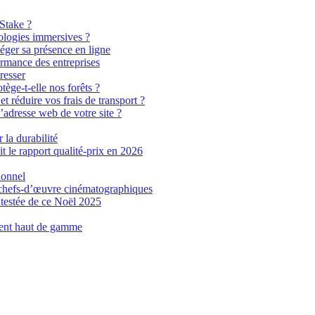
 Stake ?
ologies immersives ?
éger sa présence en ligne
ormance des entreprises
resser
tège-t-elle nos forêts ?
t réduire vos frais de transport ?
’adresse web de votre site ?
 la durabilité
t le rapport qualité-prix en 2026
ionnel
n chefs-d’œuvre cinématographiques
testée de ce Noël 2025
ment haut de gamme