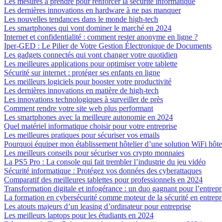
Les mesures à prendre pour renforcer la sécurité informatique
Les dernières innovations en hardware à ne pas manquer
Les nouvelles tendances dans le monde high-tech
Les smartphones qui vont dominer le marché en 2024
Internet et confidentialité : comment rester anonyme en ligne ?
Iper-GED : Le Pilier de Votre Gestion Électronique de Documents
Les gadgets connectés qui vont changer votre quotidien
Les meilleures applications pour optimiser votre tablette
Sécurité sur internet : protéger ses enfants en ligne
Les meilleurs logiciels pour booster votre productivité
Les dernières innovations en matière de high-tech
Les innovations technologiques à surveiller de près
Comment rendre votre site web plus performant
Les smartphones avec la meilleure autonomie en 2024
Quel matériel informatique choisir pour votre entreprise
Les meilleures pratiques pour sécuriser vos emails
Pourquoi équiper mon établissement hôtelier d’une solution WiFi hôte
Les meilleurs conseils pour sécuriser vos crypto monnaies
La PS5 Pro : La console qui fait trembler l’industrie du jeu vidéo
Sécurité informatique : Protégez vos données des cyberattaques
Comparatif des meilleures tablettes pour professionnels en 2024
Transformation digitale et infogérance : un duo gagnant pour l’entrep
La formation en cybersécurité comme moteur de la sécurité en entrepr
Les atouts majeurs d’un leasing d’ordinateur pour entreprise
Les meilleurs laptops pour les étudiants en 2024