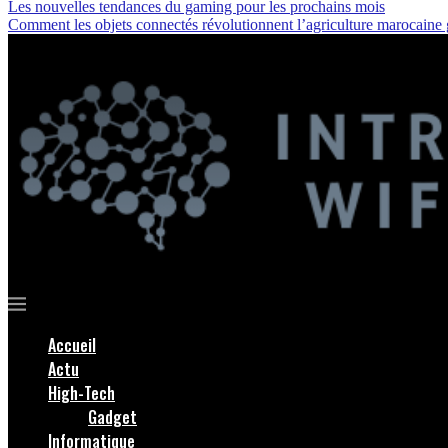
Les nouvelles tendances du gaming pour les prochains mois
Comment les objets connectés révolutionnent l’agriculture marocaine
Accueil
Actu
High-Tech
Gadget
Informatique