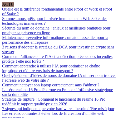
ACTU
Quelle est la différence fondamentale entre Proof of Work et Proof
of Stake ?
Sommes-nous prêts pour l’arrivée imminente du Web 3.0 et des
technologies immersives ?
Sécurité du nom de domaine : enjeux et meilleures pratiques pour
protéger sa présence en ligne
Maintenance préventive informatique : un atout essentiel pour la
performance des entreprises
3 raisons d’adopter la stratégie du DCA pour investir en crypto sans
stresser
Comment l’alliance entre l’IA et la détection précoce des incendies
protège-t-elle nos forêts ?
Comment apprendre à utiliser l’IA pour optimiser sa chaîne
logistique et réduire vos frais de transport ?
Quel générateur d’idées de noms de domaine IA utiliser pour trouver
l’adresse web de votre site ?
Comment nettoyer son laptop correctement sans l’abîmer ?
La série realme 16 Pro débarque en France : l’offensive stratégique
sur la durabilité
Stratégie de rupture : Comment le lancement du realme 16 Pro
redéfinit le rapport qualité-prix en 2026
7 signes qui indiquent que votre hardware a besoin d’être mis à jour
Les erreurs courantes à éviter lors de la création d’un site web