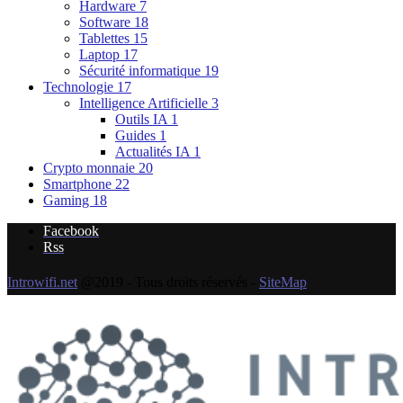
Hardware
7
Software
18
Tablettes
15
Laptop
17
Sécurité informatique
19
Technologie
17
Intelligence Artificielle
3
Outils IA
1
Guides
1
Actualités IA
1
Crypto monnaie
20
Smartphone
22
Gaming
18
Facebook
Rss
Introwifi.net
@2019 - Tous droits réservés -
SiteMap