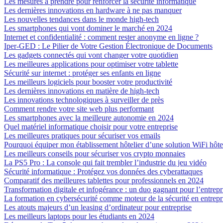
Les mesures à prendre pour renforcer la sécurité informatique
Les dernières innovations en hardware à ne pas manquer
Les nouvelles tendances dans le monde high-tech
Les smartphones qui vont dominer le marché en 2024
Internet et confidentialité : comment rester anonyme en ligne ?
Iper-GED : Le Pilier de Votre Gestion Électronique de Documents
Les gadgets connectés qui vont changer votre quotidien
Les meilleures applications pour optimiser votre tablette
Sécurité sur internet : protéger ses enfants en ligne
Les meilleurs logiciels pour booster votre productivité
Les dernières innovations en matière de high-tech
Les innovations technologiques à surveiller de près
Comment rendre votre site web plus performant
Les smartphones avec la meilleure autonomie en 2024
Quel matériel informatique choisir pour votre entreprise
Les meilleures pratiques pour sécuriser vos emails
Pourquoi équiper mon établissement hôtelier d’une solution WiFi hôte
Les meilleurs conseils pour sécuriser vos crypto monnaies
La PS5 Pro : La console qui fait trembler l’industrie du jeu vidéo
Sécurité informatique : Protégez vos données des cyberattaques
Comparatif des meilleures tablettes pour professionnels en 2024
Transformation digitale et infogérance : un duo gagnant pour l’entrep
La formation en cybersécurité comme moteur de la sécurité en entrepr
Les atouts majeurs d’un leasing d’ordinateur pour entreprise
Les meilleurs laptops pour les étudiants en 2024