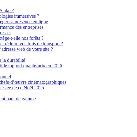
 Stake ?
ologies immersives ?
éger sa présence en ligne
ormance des entreprises
resser
tège-t-elle nos forêts ?
t réduire vos frais de transport ?
’adresse web de votre site ?
 la durabilité
t le rapport qualité-prix en 2026
ionnel
n chefs-d’œuvre cinématographiques
testée de ce Noël 2025
ment haut de gamme