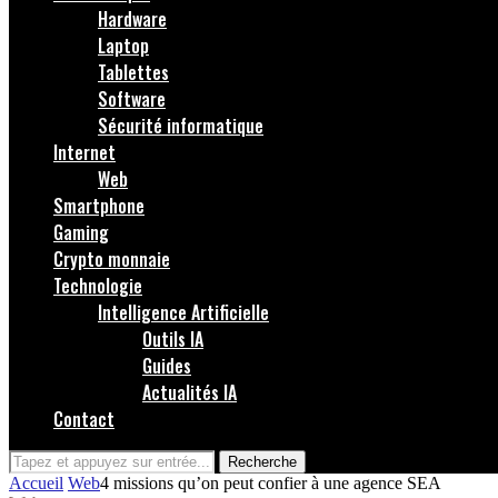
Hardware
Laptop
Tablettes
Software
Sécurité informatique
Internet
Web
Smartphone
Gaming
Crypto monnaie
Technologie
Intelligence Artificielle
Outils IA
Guides
Actualités IA
Contact
Recherche
Accueil
Web
4 missions qu’on peut confier à une agence SEA