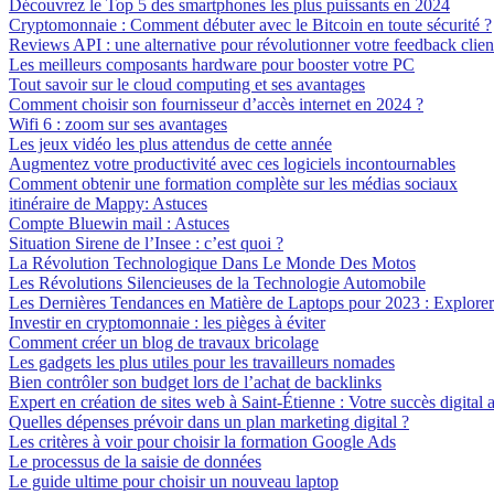
Découvrez le Top 5 des smartphones les plus puissants en 2024
Cryptomonnaie : Comment débuter avec le Bitcoin en toute sécurité ?
Reviews API : une alternative pour révolutionner votre feedback clien
Les meilleurs composants hardware pour booster votre PC
Tout savoir sur le cloud computing et ses avantages
Comment choisir son fournisseur d’accès internet en 2024 ?
Wifi 6 : zoom sur ses avantages
Les jeux vidéo les plus attendus de cette année
Augmentez votre productivité avec ces logiciels incontournables
Comment obtenir une formation complète sur les médias sociaux
itinéraire de Mappy: Astuces
Compte Bluewin mail : Astuces
Situation Sirene de l’Insee : c’est quoi ?
La Révolution Technologique Dans Le Monde Des Motos
Les Révolutions Silencieuses de la Technologie Automobile
Les Dernières Tendances en Matière de Laptops pour 2023 : Explorer 
Investir en cryptomonnaie : les pièges à éviter
Comment créer un blog de travaux bricolage
Les gadgets les plus utiles pour les travailleurs nomades
Bien contrôler son budget lors de l’achat de backlinks
Expert en création de sites web à Saint-Étienne : Votre succès digital a
Quelles dépenses prévoir dans un plan marketing digital ?
Les critères à voir pour choisir la formation Google Ads
Le processus de la saisie de données
Le guide ultime pour choisir un nouveau laptop