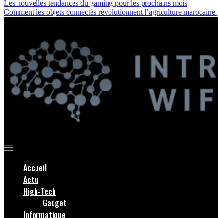
Les nouvelles tendances du gaming pour les prochains mois
Comment les objets connectés révolutionnent l’agriculture marocaine
Accueil
Actu
High-Tech
Gadget
Informatique