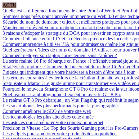
ACTU
Quelle est la différence fondamentale entre Proof of Work et Proof of
Sommes-nous prêts pour l’arrivée imminente du Web 3.0 et des techn
Sécurité du nom de domaine : enjeux et meilleures pratiques pour prot
Maintenance préventive informatique : un atout essentiel pour la perf
3 raisons d’adopter la stratégie du DCA pour investir en crypto sans st
Comment l’alliance entre l’IA et la détection précoce des incendies pro
Comment apprendre à utiliser l’IA pour optimiser sa chaîne logistique e
Quel générateur d’idées de noms de domaine IA utiliser pour trouver l
Comment nettoyer son laptop correctement sans l’abîmer ?
La série realme 16 Pro débarque en France : l’offensive stratégique sur
Stratégie de rupture : Comment le lancement du realme 16 Pro redéfini
7 signes qui indiquent que votre hardware a besoin d’être mis à jour
Les erreurs courantes à éviter lors de la création d’un site web profess
Stabilisateur Maroc : Le guide ultime pour transformer vos vidéos e
Pourquoi le nouveau Smartphone GT 8 Pro de realme est la star incon
Noël realme : La photographie d’exception avec le GT 8 Pro
Le realme GT 8 Pro débarque : un Vrai Flagship qui redéfinit le seg
Les smartphones les plus performants pour la photographie
Comment améliorer le SEO de votre site web
Les technologies les plus attendues cette année
Les astuces pour améliorer votre connexion internet
Précision et Vitesse : Le Top des Souris Gaming pour les Pro-Gamers
Les gadgets pour améliorer votre productivité au quotidien