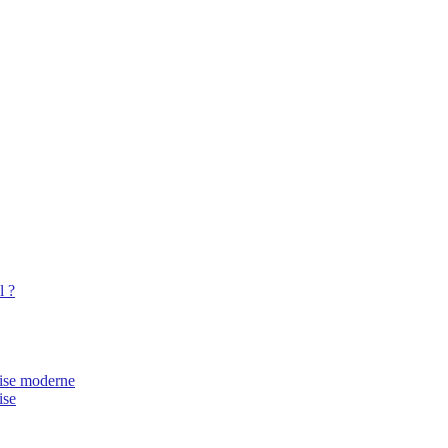
l ?
rise moderne
ise