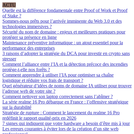
ACTU
Quelle est la différence fondamentale entre Proof of Work et Proof
of Stake ?
Sommes-nous prêts pour l’arrivée imminente du Web 3.0 et des
technologies immersives ?
Sécurité du nom de domaine : enjeux et meilleures pratiques pour
protéger sa présence en ligne
Maintenance préventive informatique : un atout essentiel pour la
performance des entreprises
3 raisons d’adopter la stratégie du DCA pour investir en crypto sans
stresser
Comment l’alliance entre l’IA et la détection précoce des incendies
protège-t-elle nos forêts ?
Comment apprendre à utiliser l’IA pour optimiser sa chaîne
logistique et réduire vos frais de transport ?
Quel générateur d’idées de noms de domaine IA utiliser pour trouver
l’adresse web de votre site ?
Comment nettoyer son laptop correctement sans l’abîmer ?
La série realme 16 Pro débarque en France : l’offensive stratégique
sur la durabilité
Stratégie de rupture : Comment le lancement du realme 16 Pro
redéfinit le rapport qualité-prix en 2026
7 signes qui indiquent que votre hardware a besoin d’être mis à jour
Les erreurs courantes à éviter lors de la création d’un site web