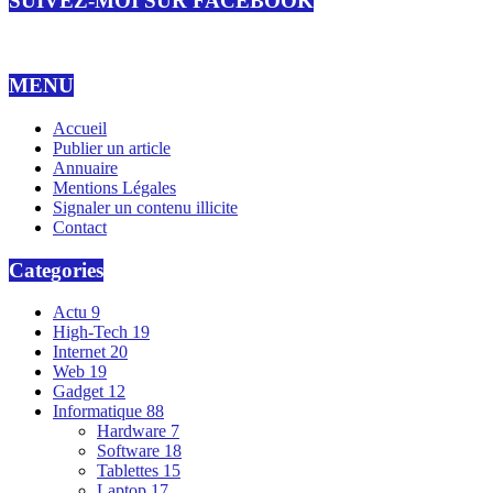
SUIVEZ-MOI SUR FACEBOOK
MENU
Accueil
Publier un article
Annuaire
Mentions Légales
Signaler un contenu illicite
Contact
Categories
Actu
9
High-Tech
19
Internet
20
Web
19
Gadget
12
Informatique
88
Hardware
7
Software
18
Tablettes
15
Laptop
17