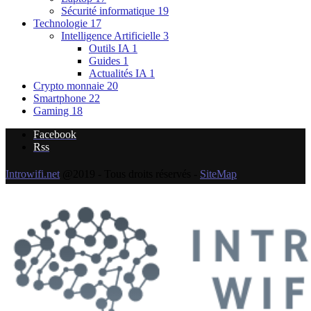
Sécurité informatique
19
Technologie
17
Intelligence Artificielle
3
Outils IA
1
Guides
1
Actualités IA
1
Crypto monnaie
20
Smartphone
22
Gaming
18
Facebook
Rss
Introwifi.net
@2019 - Tous droits réservés -
SiteMap