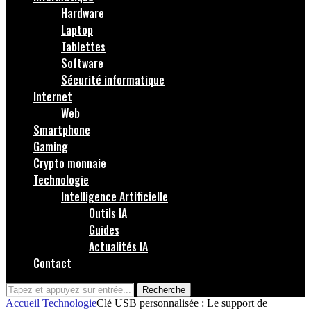
Hardware
Laptop
Tablettes
Software
Sécurité informatique
Internet
Web
Smartphone
Gaming
Crypto monnaie
Technologie
Intelligence Artificielle
Outils IA
Guides
Actualités IA
Contact
Recherche
Accueil
Technologie
Clé USB personnalisée : Le support de