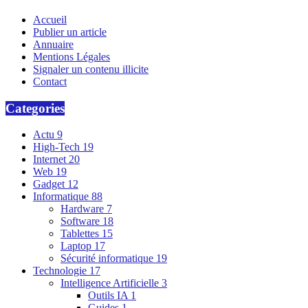
Accueil
Publier un article
Annuaire
Mentions Légales
Signaler un contenu illicite
Contact
Categories
Actu
9
High-Tech
19
Internet
20
Web
19
Gadget
12
Informatique
88
Hardware
7
Software
18
Tablettes
15
Laptop
17
Sécurité informatique
19
Technologie
17
Intelligence Artificielle
3
Outils IA
1
Guides
1