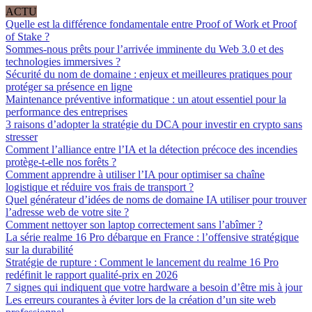
ACTU
Quelle est la différence fondamentale entre Proof of Work et Proof
of Stake ?
Sommes-nous prêts pour l’arrivée imminente du Web 3.0 et des
technologies immersives ?
Sécurité du nom de domaine : enjeux et meilleures pratiques pour
protéger sa présence en ligne
Maintenance préventive informatique : un atout essentiel pour la
performance des entreprises
3 raisons d’adopter la stratégie du DCA pour investir en crypto sans
stresser
Comment l’alliance entre l’IA et la détection précoce des incendies
protège-t-elle nos forêts ?
Comment apprendre à utiliser l’IA pour optimiser sa chaîne
logistique et réduire vos frais de transport ?
Quel générateur d’idées de noms de domaine IA utiliser pour trouver
l’adresse web de votre site ?
Comment nettoyer son laptop correctement sans l’abîmer ?
La série realme 16 Pro débarque en France : l’offensive stratégique
sur la durabilité
Stratégie de rupture : Comment le lancement du realme 16 Pro
redéfinit le rapport qualité-prix en 2026
7 signes qui indiquent que votre hardware a besoin d’être mis à jour
Les erreurs courantes à éviter lors de la création d’un site web