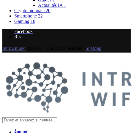
Actualités IA
1
Crypto monnaie
20
Smartphone
22
Gaming
18
Facebook
Rss
Introwifi.net
@2019 - Tous droits réservés -
SiteMap
Accueil