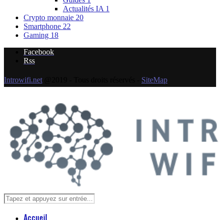
Actualités IA
1
Crypto monnaie
20
Smartphone
22
Gaming
18
Facebook
Rss
Introwifi.net
@2019 - Tous droits réservés -
SiteMap
Accueil