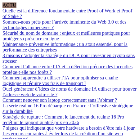
ACTU
Quelle est la différence fondamentale entre Proof of Work et Proof
of Stake ?
Sommes-nous prêts pour l’arrivée imminente du Web 3.0 et des
technologies immersives ?
Sécurité du nom de domaine : enjeux et meilleures pratiques pour
protéger sa présence en ligne
Maintenance préventive informatique : un atout essentiel pour la
performance des entreprises
3 raisons d’adopter la stratégie du DCA pour investir en crypto sans
stresser
Comment l’alliance entre l’IA et la détection précoce des incendies
protège-t-elle nos forêts ?
Comment apprendre à utiliser l’IA pour optimiser sa chaîne
logistique et réduire vos frais de transport ?
Quel générateur d’idées de noms de domaine IA utiliser pour trouver
l’adresse web de votre site ?
Comment nettoyer son laptop correctement sans l’abîmer ?
La série realme 16 Pro débarque en France : l’offensive stratégique
sur la durabilité
Stratégie de rupture : Comment le lancement du realme 16 Pro
redéfinit le rapport qualité-prix en 2026
7 signes qui indiquent que votre hardware a besoin d’être mis à jour
Les erreurs courantes à éviter lors de la création d’un site web