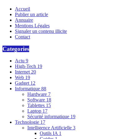
Accueil
Publier un article
Annuaire
Mentions Légales
Signaler un contenu illicite
Contact
Categories
Actu
9
High-Tech
19
Internet
20
Web
19
Gadget
12
Informatique
88
Hardware
7
Software
18
Tablettes
15
Laptop
17
Sécurité informatique
19
Technologie
17
Intelligence Artificielle
3
Outils IA
1
Guides
1