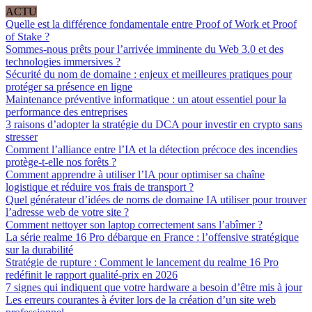
ACTU
Quelle est la différence fondamentale entre Proof of Work et Proof
of Stake ?
Sommes-nous prêts pour l’arrivée imminente du Web 3.0 et des
technologies immersives ?
Sécurité du nom de domaine : enjeux et meilleures pratiques pour
protéger sa présence en ligne
Maintenance préventive informatique : un atout essentiel pour la
performance des entreprises
3 raisons d’adopter la stratégie du DCA pour investir en crypto sans
stresser
Comment l’alliance entre l’IA et la détection précoce des incendies
protège-t-elle nos forêts ?
Comment apprendre à utiliser l’IA pour optimiser sa chaîne
logistique et réduire vos frais de transport ?
Quel générateur d’idées de noms de domaine IA utiliser pour trouver
l’adresse web de votre site ?
Comment nettoyer son laptop correctement sans l’abîmer ?
La série realme 16 Pro débarque en France : l’offensive stratégique
sur la durabilité
Stratégie de rupture : Comment le lancement du realme 16 Pro
redéfinit le rapport qualité-prix en 2026
7 signes qui indiquent que votre hardware a besoin d’être mis à jour
Les erreurs courantes à éviter lors de la création d’un site web