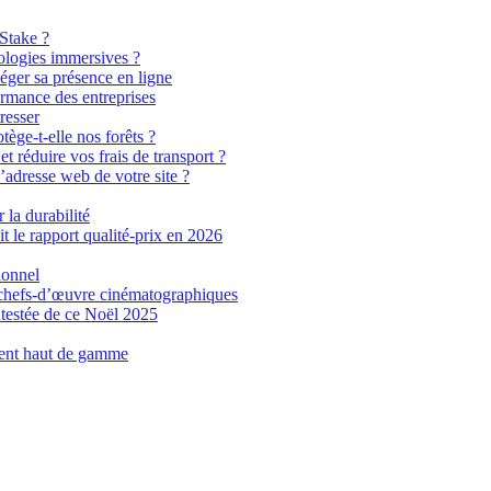
 Stake ?
ologies immersives ?
éger sa présence en ligne
ormance des entreprises
resser
tège-t-elle nos forêts ?
t réduire vos frais de transport ?
’adresse web de votre site ?
 la durabilité
t le rapport qualité-prix en 2026
ionnel
n chefs-d’œuvre cinématographiques
testée de ce Noël 2025
ment haut de gamme