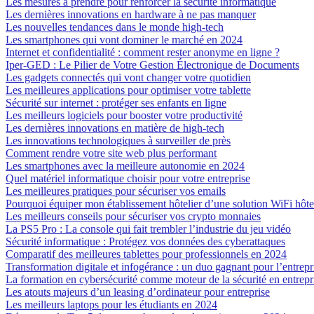
Les mesures à prendre pour renforcer la sécurité informatique
Les dernières innovations en hardware à ne pas manquer
Les nouvelles tendances dans le monde high-tech
Les smartphones qui vont dominer le marché en 2024
Internet et confidentialité : comment rester anonyme en ligne ?
Iper-GED : Le Pilier de Votre Gestion Électronique de Documents
Les gadgets connectés qui vont changer votre quotidien
Les meilleures applications pour optimiser votre tablette
Sécurité sur internet : protéger ses enfants en ligne
Les meilleurs logiciels pour booster votre productivité
Les dernières innovations en matière de high-tech
Les innovations technologiques à surveiller de près
Comment rendre votre site web plus performant
Les smartphones avec la meilleure autonomie en 2024
Quel matériel informatique choisir pour votre entreprise
Les meilleures pratiques pour sécuriser vos emails
Pourquoi équiper mon établissement hôtelier d’une solution WiFi hôte
Les meilleurs conseils pour sécuriser vos crypto monnaies
La PS5 Pro : La console qui fait trembler l’industrie du jeu vidéo
Sécurité informatique : Protégez vos données des cyberattaques
Comparatif des meilleures tablettes pour professionnels en 2024
Transformation digitale et infogérance : un duo gagnant pour l’entrep
La formation en cybersécurité comme moteur de la sécurité en entrepr
Les atouts majeurs d’un leasing d’ordinateur pour entreprise
Les meilleurs laptops pour les étudiants en 2024