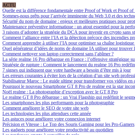
ACTU
Quelle est la différence fondamentale entre Proof of Work et Proof of
Sommes-nous prêts pour l’arrivée imminente du Web 3.0 et des techn
Sécurité du nom de domaine : enjeux et meilleures pratiques pour prot
Maintenance préventive informatique : un atout essentiel pour la perf
3 raisons d’adopter la stratégie du DCA pour investir en crypto sans st
Comment l’alliance entre l’IA et la détection précoce des incendies pro
Comment apprendre à utiliser l’IA pour optimiser sa chaîne logistique e
Quel générateur d’idées de noms de domaine IA utiliser pour trouver l
Comment nettoyer son laptop correctement sans l’abîmer ?
La série realme 16 Pro débarque en France : l’offensive stratégique sur
Stratégie de rupture : Comment le lancement du realme 16 Pro redéfini
7 signes qui indiquent que votre hardware a besoin d’être mis à jour
Les erreurs courantes à éviter lors de la création d’un site web profess
Stabilisateur Maroc : Le guide ultime pour transformer vos vidéos e
Pourquoi le nouveau Smartphone GT 8 Pro de realme est la star incon
Noël realme : La photographie d’exception avec le GT 8 Pro
Le realme GT 8 Pro débarque : un Vrai Flagship qui redéfinit le seg
Les smartphones les plus performants pour la photographie
Comment améliorer le SEO de votre site web
Les technologies les plus attendues cette année
Les astuces pour améliorer votre connexion internet
Précision et Vitesse : Le Top des Souris Gaming pour les Pro-Gamers
Les gadgets pour améliorer votre productivité au quotidien