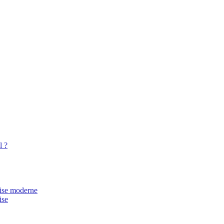
l ?
rise moderne
ise