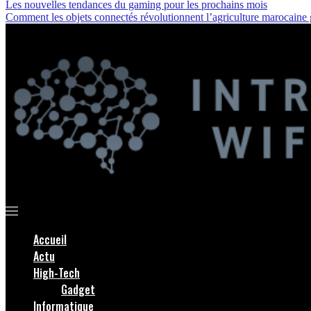
Les nouvelles tendances du gaming pour les prochains mois
Comment les objets connectés révolutionnent l’agriculture marocaine
Accueil
Actu
High-Tech
Gadget
Informatique