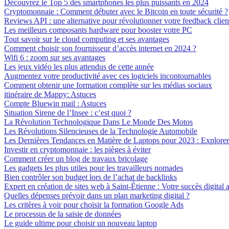
Découvrez le Top 5 des smartphones les plus puissants en 2024
Cryptomonnaie : Comment débuter avec le Bitcoin en toute sécurité ?
Reviews API : une alternative pour révolutionner votre feedback clien
Les meilleurs composants hardware pour booster votre PC
Tout savoir sur le cloud computing et ses avantages
Comment choisir son fournisseur d’accès internet en 2024 ?
Wifi 6 : zoom sur ses avantages
Les jeux vidéo les plus attendus de cette année
Augmentez votre productivité avec ces logiciels incontournables
Comment obtenir une formation complète sur les médias sociaux
itinéraire de Mappy: Astuces
Compte Bluewin mail : Astuces
Situation Sirene de l’Insee : c’est quoi ?
La Révolution Technologique Dans Le Monde Des Motos
Les Révolutions Silencieuses de la Technologie Automobile
Les Dernières Tendances en Matière de Laptops pour 2023 : Explorer 
Investir en cryptomonnaie : les pièges à éviter
Comment créer un blog de travaux bricolage
Les gadgets les plus utiles pour les travailleurs nomades
Bien contrôler son budget lors de l’achat de backlinks
Expert en création de sites web à Saint-Étienne : Votre succès digital a
Quelles dépenses prévoir dans un plan marketing digital ?
Les critères à voir pour choisir la formation Google Ads
Le processus de la saisie de données
Le guide ultime pour choisir un nouveau laptop