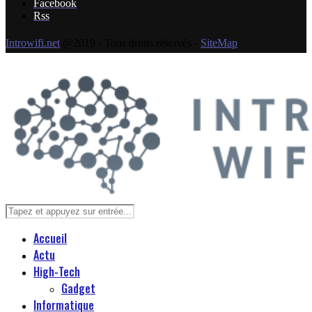
Facebook
Rss
Introwifi.net
@2019 - Tous droits réservés -
SiteMap
Accueil
Actu
High-Tech
Gadget
Informatique