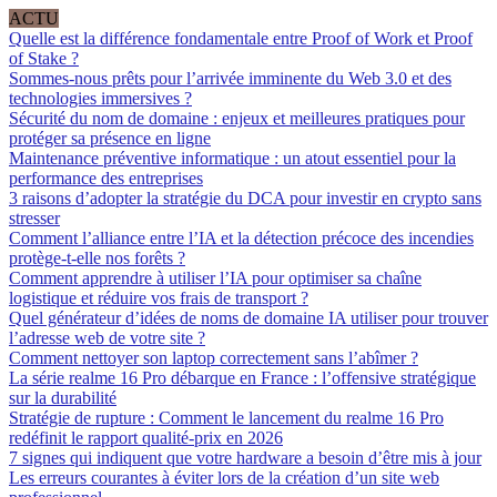
ACTU
Quelle est la différence fondamentale entre Proof of Work et Proof
of Stake ?
Sommes-nous prêts pour l’arrivée imminente du Web 3.0 et des
technologies immersives ?
Sécurité du nom de domaine : enjeux et meilleures pratiques pour
protéger sa présence en ligne
Maintenance préventive informatique : un atout essentiel pour la
performance des entreprises
3 raisons d’adopter la stratégie du DCA pour investir en crypto sans
stresser
Comment l’alliance entre l’IA et la détection précoce des incendies
protège-t-elle nos forêts ?
Comment apprendre à utiliser l’IA pour optimiser sa chaîne
logistique et réduire vos frais de transport ?
Quel générateur d’idées de noms de domaine IA utiliser pour trouver
l’adresse web de votre site ?
Comment nettoyer son laptop correctement sans l’abîmer ?
La série realme 16 Pro débarque en France : l’offensive stratégique
sur la durabilité
Stratégie de rupture : Comment le lancement du realme 16 Pro
redéfinit le rapport qualité-prix en 2026
7 signes qui indiquent que votre hardware a besoin d’être mis à jour
Les erreurs courantes à éviter lors de la création d’un site web