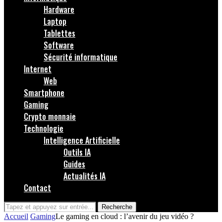
Hardware
Laptop
Tablettes
Software
Sécurité informatique
Internet
Web
Smartphone
Gaming
Crypto monnaie
Technologie
Intelligence Artificielle
Outils IA
Guides
Actualités IA
Contact
Recherche
Accueil
Gaming
Le gaming en cloud : l’avenir du jeu vidéo ?