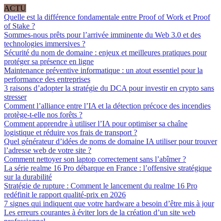
ACTU
Quelle est la différence fondamentale entre Proof of Work et Proof
of Stake ?
Sommes-nous prêts pour l’arrivée imminente du Web 3.0 et des
technologies immersives ?
Sécurité du nom de domaine : enjeux et meilleures pratiques pour
protéger sa présence en ligne
Maintenance préventive informatique : un atout essentiel pour la
performance des entreprises
3 raisons d’adopter la stratégie du DCA pour investir en crypto sans
stresser
Comment l’alliance entre l’IA et la détection précoce des incendies
protège-t-elle nos forêts ?
Comment apprendre à utiliser l’IA pour optimiser sa chaîne
logistique et réduire vos frais de transport ?
Quel générateur d’idées de noms de domaine IA utiliser pour trouver
l’adresse web de votre site ?
Comment nettoyer son laptop correctement sans l’abîmer ?
La série realme 16 Pro débarque en France : l’offensive stratégique
sur la durabilité
Stratégie de rupture : Comment le lancement du realme 16 Pro
redéfinit le rapport qualité-prix en 2026
7 signes qui indiquent que votre hardware a besoin d’être mis à jour
Les erreurs courantes à éviter lors de la création d’un site web