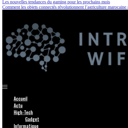
Les nouvelles tendances du gaming pour les prochains mois
Comment les objets connectés révolutionnent l’agriculture marocaine
Accueil
Actu
High-Tech
Gadget
Informatique