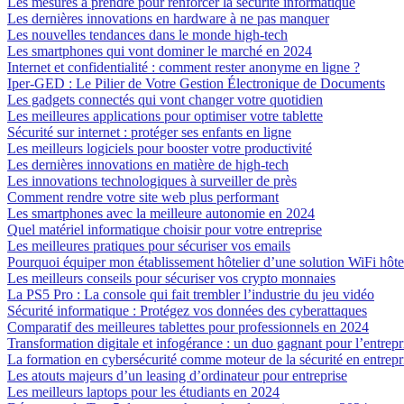
Les mesures à prendre pour renforcer la sécurité informatique
Les dernières innovations en hardware à ne pas manquer
Les nouvelles tendances dans le monde high-tech
Les smartphones qui vont dominer le marché en 2024
Internet et confidentialité : comment rester anonyme en ligne ?
Iper-GED : Le Pilier de Votre Gestion Électronique de Documents
Les gadgets connectés qui vont changer votre quotidien
Les meilleures applications pour optimiser votre tablette
Sécurité sur internet : protéger ses enfants en ligne
Les meilleurs logiciels pour booster votre productivité
Les dernières innovations en matière de high-tech
Les innovations technologiques à surveiller de près
Comment rendre votre site web plus performant
Les smartphones avec la meilleure autonomie en 2024
Quel matériel informatique choisir pour votre entreprise
Les meilleures pratiques pour sécuriser vos emails
Pourquoi équiper mon établissement hôtelier d’une solution WiFi hôte
Les meilleurs conseils pour sécuriser vos crypto monnaies
La PS5 Pro : La console qui fait trembler l’industrie du jeu vidéo
Sécurité informatique : Protégez vos données des cyberattaques
Comparatif des meilleures tablettes pour professionnels en 2024
Transformation digitale et infogérance : un duo gagnant pour l’entrep
La formation en cybersécurité comme moteur de la sécurité en entrepr
Les atouts majeurs d’un leasing d’ordinateur pour entreprise
Les meilleurs laptops pour les étudiants en 2024