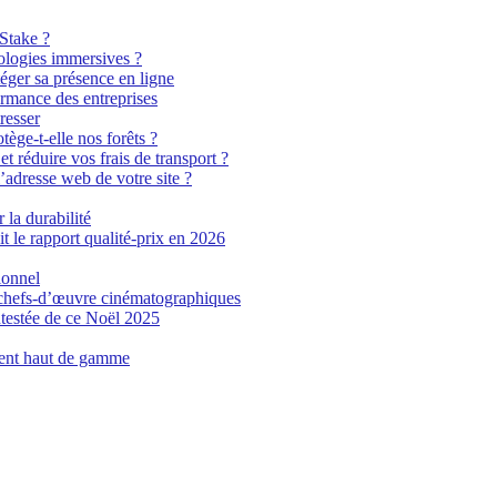
 Stake ?
ologies immersives ?
éger sa présence en ligne
ormance des entreprises
resser
tège-t-elle nos forêts ?
t réduire vos frais de transport ?
’adresse web de votre site ?
 la durabilité
t le rapport qualité-prix en 2026
ionnel
n chefs-d’œuvre cinématographiques
testée de ce Noël 2025
ment haut de gamme