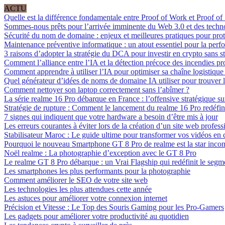
ACTU
Quelle est la différence fondamentale entre Proof of Work et Proof of
Sommes-nous prêts pour l’arrivée imminente du Web 3.0 et des techn
Sécurité du nom de domaine : enjeux et meilleures pratiques pour prot
Maintenance préventive informatique : un atout essentiel pour la perf
3 raisons d’adopter la stratégie du DCA pour investir en crypto sans st
Comment l’alliance entre l’IA et la détection précoce des incendies pro
Comment apprendre à utiliser l’IA pour optimiser sa chaîne logistique e
Quel générateur d’idées de noms de domaine IA utiliser pour trouver l
Comment nettoyer son laptop correctement sans l’abîmer ?
La série realme 16 Pro débarque en France : l’offensive stratégique sur
Stratégie de rupture : Comment le lancement du realme 16 Pro redéfini
7 signes qui indiquent que votre hardware a besoin d’être mis à jour
Les erreurs courantes à éviter lors de la création d’un site web profess
Stabilisateur Maroc : Le guide ultime pour transformer vos vidéos e
Pourquoi le nouveau Smartphone GT 8 Pro de realme est la star incon
Noël realme : La photographie d’exception avec le GT 8 Pro
Le realme GT 8 Pro débarque : un Vrai Flagship qui redéfinit le seg
Les smartphones les plus performants pour la photographie
Comment améliorer le SEO de votre site web
Les technologies les plus attendues cette année
Les astuces pour améliorer votre connexion internet
Précision et Vitesse : Le Top des Souris Gaming pour les Pro-Gamers
Les gadgets pour améliorer votre productivité au quotidien