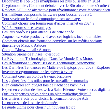
Découvrez le Top 5 des smartphones les plus puissants en 2024
Cryptomonnaie : Comment débuter avec le Bitcoin en toute sécurité ?
Reviews API : une alternative pour révolutionner votre feedback clien
Les meilleurs composants hardware pour booster votre PC
Tout savoir sur le cloud computing et ses avantages
Comment choisir son fournisseur d’accès internet en 2024 ?
Wifi 6 : zoom sur ses avantages
Les jeux vidéo les plus attendus de cette année
Augmentez votre productivité avec ces logiciels incontournables
Comment obtenir une formation complète sur les médias sociaux
itinéraire de Mappy: Astuces
Compte Bluewin mail : Astuces
Situation Sirene de l’Insee : c’est quoi ?
La Révolution Technologique Dans Le Monde Des Motos
Les Révolutions Silencieuses de la Technologie Automobile
Les Dernières Tendances en Matière de Laptops pour 2023 : Explorer 
Investir en cryptomonnaie : les pièges à éviter
Comment créer un blog de travaux bricolage
Les gadgets les plus utiles pour les travailleurs nomades
Bien contrôler son budget lors de l’achat de backlinks
Expert en création de sites web à Saint-Étienne : Votre succès digital a
Quelles dépenses prévoir dans un plan marketing digital ?
Les critères à voir pour choisir la formation Google Ads
Le processus de la saisie de données
Le guide ultime pour choisir un nouveau laptop