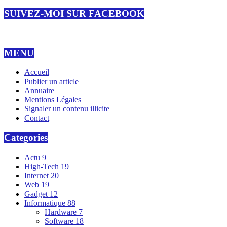
SUIVEZ-MOI SUR FACEBOOK
MENU
Accueil
Publier un article
Annuaire
Mentions Légales
Signaler un contenu illicite
Contact
Categories
Actu
9
High-Tech
19
Internet
20
Web
19
Gadget
12
Informatique
88
Hardware
7
Software
18