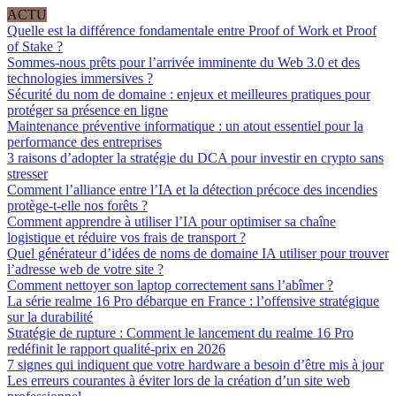
ACTU
Quelle est la différence fondamentale entre Proof of Work et Proof
of Stake ?
Sommes-nous prêts pour l’arrivée imminente du Web 3.0 et des
technologies immersives ?
Sécurité du nom de domaine : enjeux et meilleures pratiques pour
protéger sa présence en ligne
Maintenance préventive informatique : un atout essentiel pour la
performance des entreprises
3 raisons d’adopter la stratégie du DCA pour investir en crypto sans
stresser
Comment l’alliance entre l’IA et la détection précoce des incendies
protège-t-elle nos forêts ?
Comment apprendre à utiliser l’IA pour optimiser sa chaîne
logistique et réduire vos frais de transport ?
Quel générateur d’idées de noms de domaine IA utiliser pour trouver
l’adresse web de votre site ?
Comment nettoyer son laptop correctement sans l’abîmer ?
La série realme 16 Pro débarque en France : l’offensive stratégique
sur la durabilité
Stratégie de rupture : Comment le lancement du realme 16 Pro
redéfinit le rapport qualité-prix en 2026
7 signes qui indiquent que votre hardware a besoin d’être mis à jour
Les erreurs courantes à éviter lors de la création d’un site web