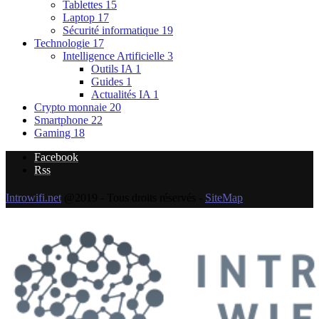
Tablettes
15
Laptop
17
Sécurité informatique
19
Technologie
17
Intelligence Artificielle
3
Outils IA
1
Guides
1
Actualités IA
1
Crypto monnaie
20
Smartphone
22
Gaming
18
Facebook
Rss
Introwifi.net
@2019 - Tous droits réservés -
SiteMap