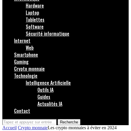
Hardware
Laptop
Tablettes
Software
Sécurité informatique
Internet
Web
Smartphone
Gaming
Crypto monnaie
Technologie
Intelligence Artificielle
Outils IA
Guides
Actualités IA
Contact
Recherche
Accueil
Crypto monnaie
Les crypto monnaies à éviter en 2024