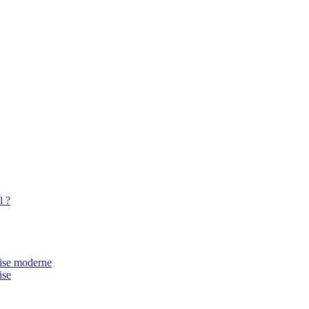
l ?
rise moderne
ise