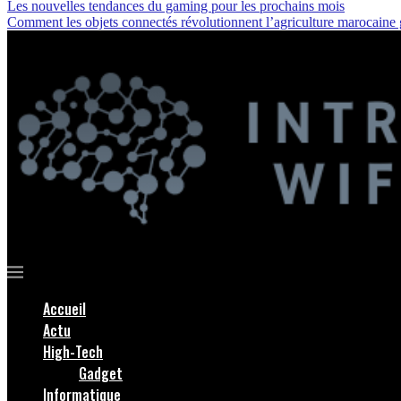
Les nouvelles tendances du gaming pour les prochains mois
Comment les objets connectés révolutionnent l’agriculture marocaine
Accueil
Actu
High-Tech
Gadget
Informatique