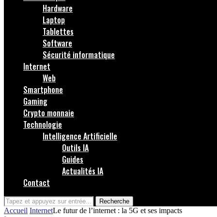
Hardware
Laptop
Tablettes
Software
Sécurité informatique
Internet
Web
Smartphone
Gaming
Crypto monnaie
Technologie
Intelligence Artificielle
Outils IA
Guides
Actualités IA
Contact
Recherche
Accueil
Internet
Le futur de l’internet : la 5G et ses impacts