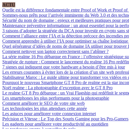
ACTU
Quelle est la différence fondamentale entre Proof of Work et Proof of
Sommes-nous prêts pour l’arrivée imminente du Web 3.0 et des techn
Sécurité du nom de domaine : enjeux et meilleures pratiques pour prot
Maintenance préventive informatique : un atout essentiel pour la perf
3 raisons d’adopter la stratégie du DCA pour investir en crypto sans st
Comment l’alliance entre l’IA et la détection précoce des incendies pro
Comment apprendre à utiliser l’IA pour optimiser sa chaîne logistique e
Quel générateur d’idées de noms de domaine IA utiliser pour trouver l
Comment nettoyer son laptop correctement sans l’abîmer ?
La série realme 16 Pro débarque en France : l’offensive stratégique sur
Stratégie de rupture : Comment le lancement du realme 16 Pro redéfini
7 signes qui indiquent que votre hardware a besoin d’être mis à jour
Les erreurs courantes à éviter lors de la création d’un site web profess
Stabilisateur Maroc : Le guide ultime pour transformer vos vidéos e
Pourquoi le nouveau Smartphone GT 8 Pro de realme est la star incon
Noël realme : La photographie d’exception avec le GT 8 Pro
Le realme GT 8 Pro débarque : un Vrai Flagship qui redéfinit le seg
Les smartphones les plus performants pour la photographie
Comment améliorer le SEO de votre site web
Les technologies les plus attendues cette année
Les astuces pour améliorer votre connexion internet
Précision et Vitesse : Le Top des Souris Gaming pour les Pro-Gamers
Les gadgets pour améliorer votre productivité au quotidien