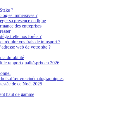
 Stake ?
ologies immersives ?
éger sa présence en ligne
ormance des entreprises
resser
tège-t-elle nos forêts ?
t réduire vos frais de transport ?
’adresse web de votre site ?
 la durabilité
t le rapport qualité-prix en 2026
ionnel
n chefs-d’œuvre cinématographiques
testée de ce Noël 2025
ment haut de gamme