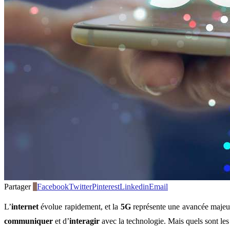
Partager
0
Facebook
Twitter
Pinterest
Linkedin
Email
L’
internet
évolue rapidement, et la
5G
représente une avancée majeu
communiquer
et d’
interagir
avec la technologie. Mais quels sont le