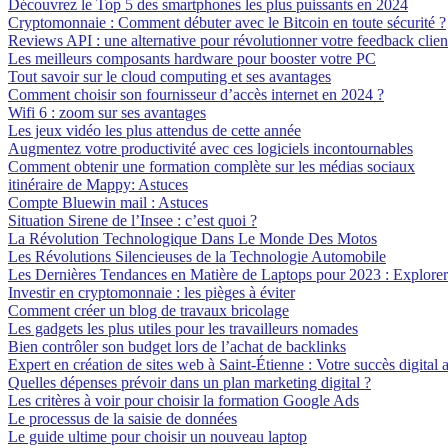
Découvrez le Top 5 des smartphones les plus puissants en 2024
Cryptomonnaie : Comment débuter avec le Bitcoin en toute sécurité ?
Reviews API : une alternative pour révolutionner votre feedback clien
Les meilleurs composants hardware pour booster votre PC
Tout savoir sur le cloud computing et ses avantages
Comment choisir son fournisseur d’accès internet en 2024 ?
Wifi 6 : zoom sur ses avantages
Les jeux vidéo les plus attendus de cette année
Augmentez votre productivité avec ces logiciels incontournables
Comment obtenir une formation complète sur les médias sociaux
itinéraire de Mappy: Astuces
Compte Bluewin mail : Astuces
Situation Sirene de l’Insee : c’est quoi ?
La Révolution Technologique Dans Le Monde Des Motos
Les Révolutions Silencieuses de la Technologie Automobile
Les Dernières Tendances en Matière de Laptops pour 2023 : Explorer 
Investir en cryptomonnaie : les pièges à éviter
Comment créer un blog de travaux bricolage
Les gadgets les plus utiles pour les travailleurs nomades
Bien contrôler son budget lors de l’achat de backlinks
Expert en création de sites web à Saint-Étienne : Votre succès digital a
Quelles dépenses prévoir dans un plan marketing digital ?
Les critères à voir pour choisir la formation Google Ads
Le processus de la saisie de données
Le guide ultime pour choisir un nouveau laptop