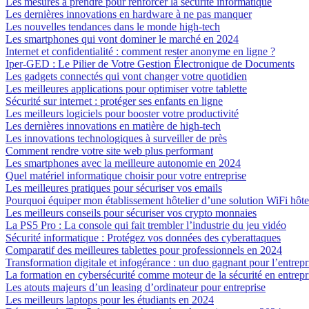
Les mesures à prendre pour renforcer la sécurité informatique
Les dernières innovations en hardware à ne pas manquer
Les nouvelles tendances dans le monde high-tech
Les smartphones qui vont dominer le marché en 2024
Internet et confidentialité : comment rester anonyme en ligne ?
Iper-GED : Le Pilier de Votre Gestion Électronique de Documents
Les gadgets connectés qui vont changer votre quotidien
Les meilleures applications pour optimiser votre tablette
Sécurité sur internet : protéger ses enfants en ligne
Les meilleurs logiciels pour booster votre productivité
Les dernières innovations en matière de high-tech
Les innovations technologiques à surveiller de près
Comment rendre votre site web plus performant
Les smartphones avec la meilleure autonomie en 2024
Quel matériel informatique choisir pour votre entreprise
Les meilleures pratiques pour sécuriser vos emails
Pourquoi équiper mon établissement hôtelier d’une solution WiFi hôte
Les meilleurs conseils pour sécuriser vos crypto monnaies
La PS5 Pro : La console qui fait trembler l’industrie du jeu vidéo
Sécurité informatique : Protégez vos données des cyberattaques
Comparatif des meilleures tablettes pour professionnels en 2024
Transformation digitale et infogérance : un duo gagnant pour l’entrep
La formation en cybersécurité comme moteur de la sécurité en entrepr
Les atouts majeurs d’un leasing d’ordinateur pour entreprise
Les meilleurs laptops pour les étudiants en 2024