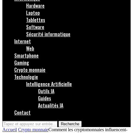
Hardware
Laptop
Tablettes
Software
Sécurité informatique
Internet
Web
Smartphone
Gaming
Crypto monnaie
Technologie
Intelligence Artificielle
Outils IA
Guides
Actualités IA
Contact
Recherche
Accueil
Crypto monnaie
Comment les cryptomonnaies influencent-