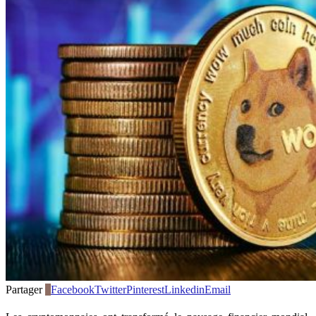
Partager
0
Facebook
Twitter
Pinterest
Linkedin
Email