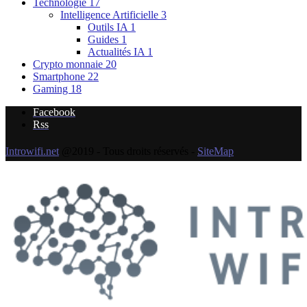
Technologie
17
Intelligence Artificielle
3
Outils IA
1
Guides
1
Actualités IA
1
Crypto monnaie
20
Smartphone
22
Gaming
18
Facebook
Rss
Introwifi.net
@2019 - Tous droits réservés -
SiteMap