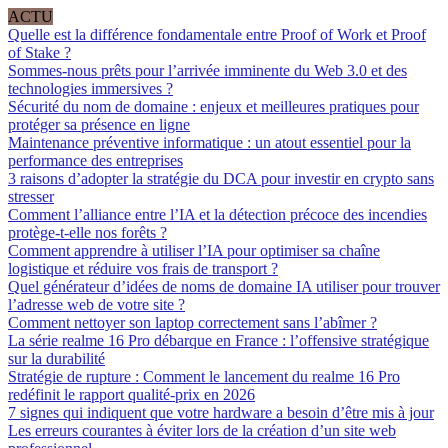
ACTU
Quelle est la différence fondamentale entre Proof of Work et Proof
of Stake ?
Sommes-nous prêts pour l’arrivée imminente du Web 3.0 et des
technologies immersives ?
Sécurité du nom de domaine : enjeux et meilleures pratiques pour
protéger sa présence en ligne
Maintenance préventive informatique : un atout essentiel pour la
performance des entreprises
3 raisons d’adopter la stratégie du DCA pour investir en crypto sans
stresser
Comment l’alliance entre l’IA et la détection précoce des incendies
protège-t-elle nos forêts ?
Comment apprendre à utiliser l’IA pour optimiser sa chaîne
logistique et réduire vos frais de transport ?
Quel générateur d’idées de noms de domaine IA utiliser pour trouver
l’adresse web de votre site ?
Comment nettoyer son laptop correctement sans l’abîmer ?
La série realme 16 Pro débarque en France : l’offensive stratégique
sur la durabilité
Stratégie de rupture : Comment le lancement du realme 16 Pro
redéfinit le rapport qualité-prix en 2026
7 signes qui indiquent que votre hardware a besoin d’être mis à jour
Les erreurs courantes à éviter lors de la création d’un site web