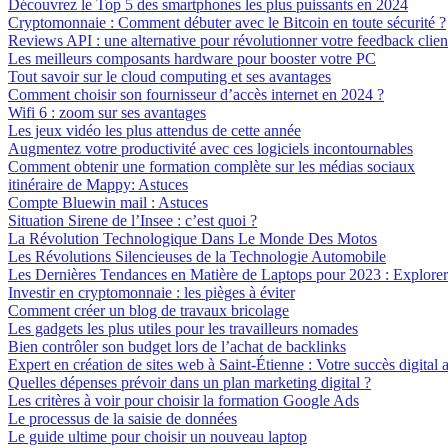
Découvrez le Top 5 des smartphones les plus puissants en 2024
Cryptomonnaie : Comment débuter avec le Bitcoin en toute sécurité ?
Reviews API : une alternative pour révolutionner votre feedback clien
Les meilleurs composants hardware pour booster votre PC
Tout savoir sur le cloud computing et ses avantages
Comment choisir son fournisseur d’accès internet en 2024 ?
Wifi 6 : zoom sur ses avantages
Les jeux vidéo les plus attendus de cette année
Augmentez votre productivité avec ces logiciels incontournables
Comment obtenir une formation complète sur les médias sociaux
itinéraire de Mappy: Astuces
Compte Bluewin mail : Astuces
Situation Sirene de l’Insee : c’est quoi ?
La Révolution Technologique Dans Le Monde Des Motos
Les Révolutions Silencieuses de la Technologie Automobile
Les Dernières Tendances en Matière de Laptops pour 2023 : Explorer 
Investir en cryptomonnaie : les pièges à éviter
Comment créer un blog de travaux bricolage
Les gadgets les plus utiles pour les travailleurs nomades
Bien contrôler son budget lors de l’achat de backlinks
Expert en création de sites web à Saint-Étienne : Votre succès digital a
Quelles dépenses prévoir dans un plan marketing digital ?
Les critères à voir pour choisir la formation Google Ads
Le processus de la saisie de données
Le guide ultime pour choisir un nouveau laptop