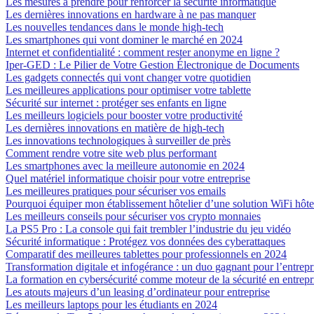
Les mesures à prendre pour renforcer la sécurité informatique
Les dernières innovations en hardware à ne pas manquer
Les nouvelles tendances dans le monde high-tech
Les smartphones qui vont dominer le marché en 2024
Internet et confidentialité : comment rester anonyme en ligne ?
Iper-GED : Le Pilier de Votre Gestion Électronique de Documents
Les gadgets connectés qui vont changer votre quotidien
Les meilleures applications pour optimiser votre tablette
Sécurité sur internet : protéger ses enfants en ligne
Les meilleurs logiciels pour booster votre productivité
Les dernières innovations en matière de high-tech
Les innovations technologiques à surveiller de près
Comment rendre votre site web plus performant
Les smartphones avec la meilleure autonomie en 2024
Quel matériel informatique choisir pour votre entreprise
Les meilleures pratiques pour sécuriser vos emails
Pourquoi équiper mon établissement hôtelier d’une solution WiFi hôte
Les meilleurs conseils pour sécuriser vos crypto monnaies
La PS5 Pro : La console qui fait trembler l’industrie du jeu vidéo
Sécurité informatique : Protégez vos données des cyberattaques
Comparatif des meilleures tablettes pour professionnels en 2024
Transformation digitale et infogérance : un duo gagnant pour l’entrep
La formation en cybersécurité comme moteur de la sécurité en entrepr
Les atouts majeurs d’un leasing d’ordinateur pour entreprise
Les meilleurs laptops pour les étudiants en 2024