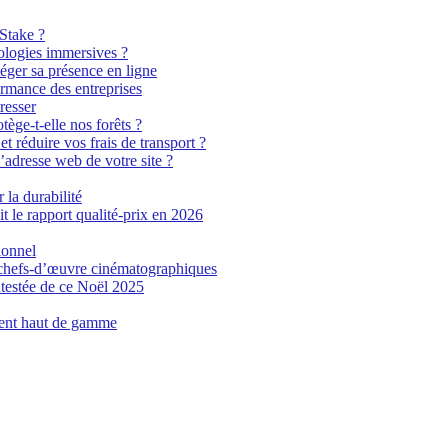
 Stake ?
ologies immersives ?
éger sa présence en ligne
ormance des entreprises
resser
tège-t-elle nos forêts ?
t réduire vos frais de transport ?
’adresse web de votre site ?
 la durabilité
t le rapport qualité-prix en 2026
ionnel
n chefs-d’œuvre cinématographiques
testée de ce Noël 2025
ment haut de gamme