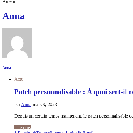
Auteur
Anna
Anna
Actu
Patch personnalisable : À quoi sert-il 
par
Anna
mars 9, 2023
Depuis un certain temps maintenant, le patch personnalisable ou
Lire plus
1
Facebook
Twitter
Pinterest
Linkedin
Email