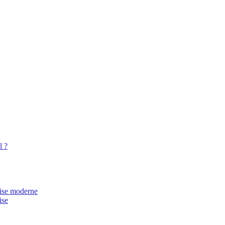
l ?
rise moderne
ise