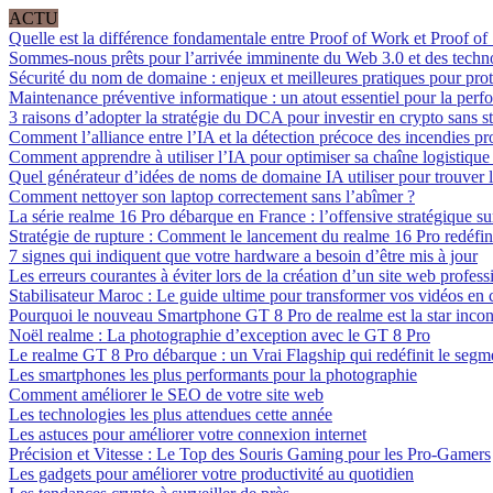
ACTU
Quelle est la différence fondamentale entre Proof of Work et Proof of
Sommes-nous prêts pour l’arrivée imminente du Web 3.0 et des techn
Sécurité du nom de domaine : enjeux et meilleures pratiques pour prot
Maintenance préventive informatique : un atout essentiel pour la perf
3 raisons d’adopter la stratégie du DCA pour investir en crypto sans st
Comment l’alliance entre l’IA et la détection précoce des incendies pro
Comment apprendre à utiliser l’IA pour optimiser sa chaîne logistique e
Quel générateur d’idées de noms de domaine IA utiliser pour trouver l
Comment nettoyer son laptop correctement sans l’abîmer ?
La série realme 16 Pro débarque en France : l’offensive stratégique sur
Stratégie de rupture : Comment le lancement du realme 16 Pro redéfini
7 signes qui indiquent que votre hardware a besoin d’être mis à jour
Les erreurs courantes à éviter lors de la création d’un site web profess
Stabilisateur Maroc : Le guide ultime pour transformer vos vidéos e
Pourquoi le nouveau Smartphone GT 8 Pro de realme est la star incon
Noël realme : La photographie d’exception avec le GT 8 Pro
Le realme GT 8 Pro débarque : un Vrai Flagship qui redéfinit le seg
Les smartphones les plus performants pour la photographie
Comment améliorer le SEO de votre site web
Les technologies les plus attendues cette année
Les astuces pour améliorer votre connexion internet
Précision et Vitesse : Le Top des Souris Gaming pour les Pro-Gamers
Les gadgets pour améliorer votre productivité au quotidien