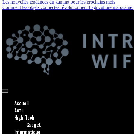
Les nouvelles tendances du gaming pour les prochains mois
Comment les objets connectés révolutionnent l’agriculture marocaine
Accueil
Actu
High-Tech
Gadget
Informatique